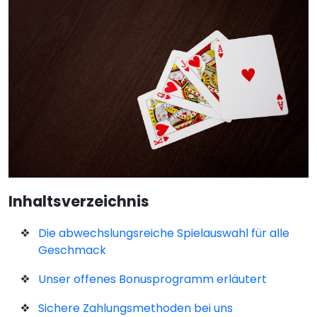
Inhaltsverzeichnis
Die abwechslungsreiche Spielauswahl für alle
Geschmack
Unser offenes Bonusprogramm erläutert
Sichere Zahlungsmethoden bei uns