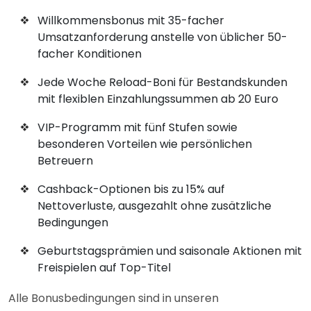
Willkommensbonus mit 35-facher
Umsatzanforderung anstelle von üblicher 50-
facher Konditionen
Jede Woche Reload-Boni für Bestandskunden
mit flexiblen Einzahlungssummen ab 20 Euro
VIP-Programm mit fünf Stufen sowie
besonderen Vorteilen wie persönlichen
Betreuern
Cashback-Optionen bis zu 15% auf
Nettoverluste, ausgezahlt ohne zusätzliche
Bedingungen
Geburtstagsprämien und saisonale Aktionen mit
Freispielen auf Top-Titel
Alle Bonusbedingungen sind in unseren