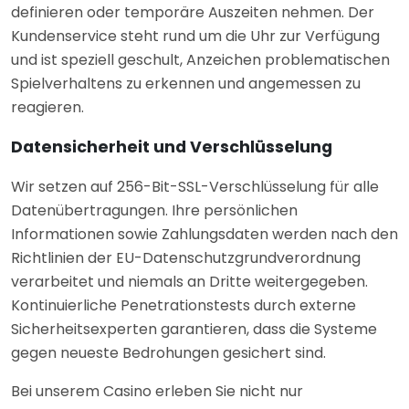
definieren oder temporäre Auszeiten nehmen. Der
Kundenservice steht rund um die Uhr zur Verfügung
und ist speziell geschult, Anzeichen problematischen
Spielverhaltens zu erkennen und angemessen zu
reagieren.
Datensicherheit und Verschlüsselung
Wir setzen auf 256-Bit-SSL-Verschlüsselung für alle
Datenübertragungen. Ihre persönlichen
Informationen sowie Zahlungsdaten werden nach den
Richtlinien der EU-Datenschutzgrundverordnung
verarbeitet und niemals an Dritte weitergegeben.
Kontinuierliche Penetrationstests durch externe
Sicherheitsexperten garantieren, dass die Systeme
gegen neueste Bedrohungen gesichert sind.
Bei unserem Casino erleben Sie nicht nur