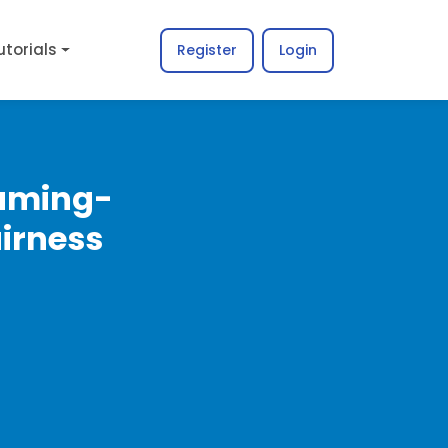
utorials
Register
Login
Gaming-
airness