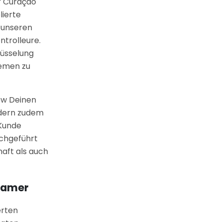
er Curaçao
lierte
t unseren
ntrolleure.
lüsselung
temen zu
ow Deinen
ondern zudem
 Kunde
rchgeführt
aft als auch
Gamer
erten