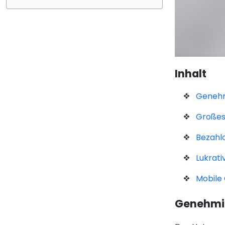
Inhalt
Genehm
Großes
Bezahl
Lukrat
Mobile
Genehmig