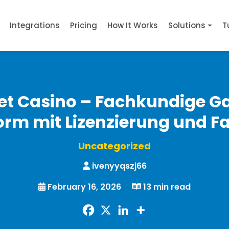
Integrations
Pricing
How It Works
Solutions
T
t Casino – Fachkundige 
orm mit Lizenzierung und F
Uncategorized
ivenyyqszj66
February 16, 2026
13 min read