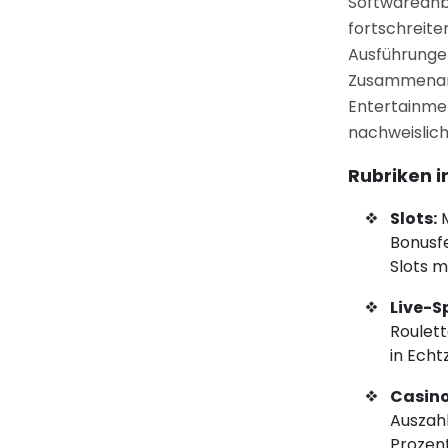
Softwareanbi
fortschreite
Ausführunge
Zusammenarb
Entertainme
nachweislich
Rubriken i
Slots:
M
Bonusfe
Slots 
Live-S
Roulett
in Echt
Casino
Auszah
Prozent