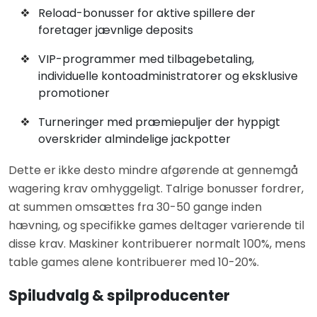
Reload-bonusser for aktive spillere der
foretager jævnlige deposits
VIP-programmer med tilbagebetaling,
individuelle kontoadministratorer og eksklusive
promotioner
Turneringer med præmiepuljer der hyppigt
overskrider almindelige jackpotter
Dette er ikke desto mindre afgørende at gennemgå
wagering krav omhyggeligt. Talrige bonusser fordrer,
at summen omsættes fra 30-50 gange inden
hævning, og specifikke games deltager varierende til
disse krav. Maskiner kontribuerer normalt 100%, mens
table games alene kontribuerer med 10-20%.
Spiludvalg & spilproducenter