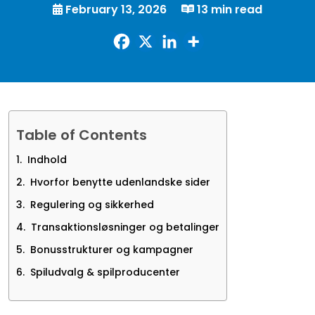
February 13, 2026
13 min read
Table of Contents
Indhold
Hvorfor benytte udenlandske sider
Regulering og sikkerhed
Transaktionsløsninger og betalinger
Bonusstrukturer og kampagner
Spiludvalg & spilproducenter