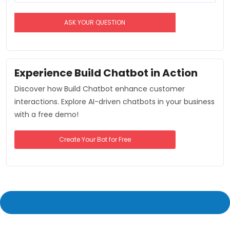
Experience Build Chatbot in Action
Discover how Build Chatbot enhance customer
interactions. Explore AI-driven chatbots in your business
with a free demo!
Create Your Bot for Free