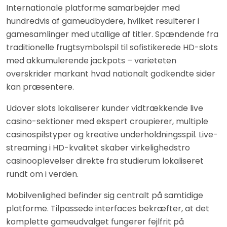
Internationale platforme samarbejder med
hundredvis af gameudbydere, hvilket resulterer i
gamesamlinger med utallige af titler. Spændende fra
traditionelle frugtsymbolspil til sofistikerede HD-slots
med akkumulerende jackpots – varieteten
overskrider markant hvad nationalt godkendte sider
kan præsentere.
Udover slots lokaliserer kunder vidtrækkende live
casino-sektioner med ekspert croupierer, multiple
casinospilstyper og kreative underholdningsspil. Live-
streaming i HD-kvalitet skaber virkelighedstro
casinooplevelser direkte fra studierum lokaliseret
rundt om i verden.
Mobilvenlighed befinder sig centralt på samtidige
platforme. Tilpassede interfaces bekræfter, at det
komplette gameudvalget fungerer fejlfrit på