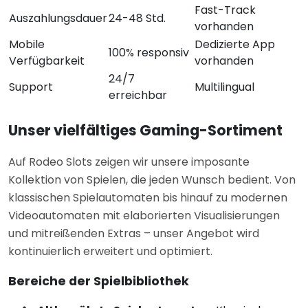
Fast-Track
Auszahlungsdauer
24-48 Std.
vorhanden
Mobile
Dedizierte App
100% responsiv
Verfügbarkeit
vorhanden
24/7
Support
Multilingual
erreichbar
Unser vielfältiges Gaming-Sortiment
Auf Rodeo Slots zeigen wir unsere imposante
Kollektion von Spielen, die jeden Wunsch bedient. Von
klassischen Spielautomaten bis hinauf zu modernen
Videoautomaten mit elaborierten Visualisierungen
und mitreißenden Extras – unser Angebot wird
kontinuierlich erweitert und optimiert.
Bereiche der Spielbibliothek