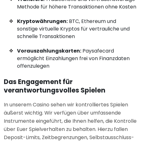
Methode für höhere Transaktionen ohne Kosten
Kryptowährungen:
BTC, Ethereum und
sonstige virtuelle Kryptos für vertrauliche und
schnelle Transaktionen
Vorauszahlungskarten:
Paysafecard
ermöglicht Einzahlungen frei von Finanzdaten
offenzulegen
Das Engagement für
verantwortungsvolles Spielen
In unserem Casino sehen wir kontrolliertes Spielen
äußerst wichtig. Wir verfügen über umfassende
Instrumente eingeführt, die Ihnen helfen, die Kontrolle
über Euer Spielverhalten zu behalten. Hierzu fallen
Deposit-Limits, Zeitbegrenzungen, Selbstausschluss-