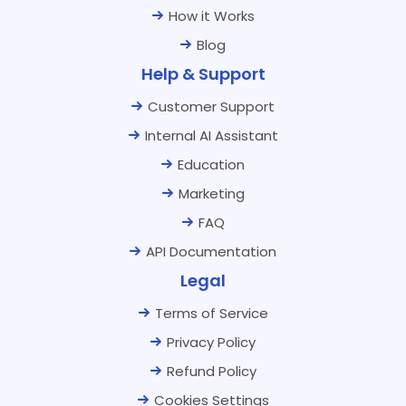
How it Works
Blog
Help & Support
Customer Support
Internal AI Assistant
Education
Marketing
FAQ
API Documentation
Legal
Terms of Service
Privacy Policy
Refund Policy
Cookies Settings