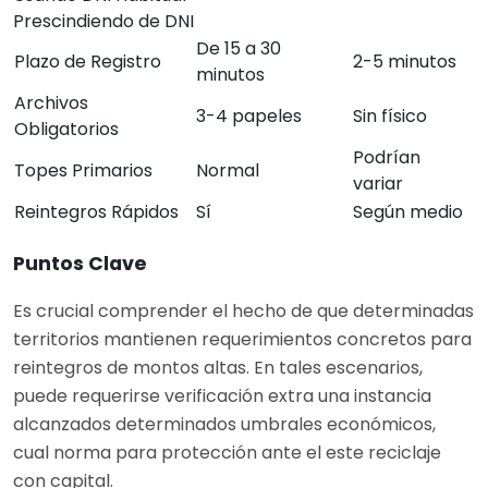
Prescindiendo de DNI
De 15 a 30
Plazo de Registro
2-5 minutos
minutos
Archivos
3-4 papeles
Sin físico
Obligatorios
Podrían
Topes Primarios
Normal
variar
Reintegros Rápidos
Sí
Según medio
Puntos Clave
Es crucial comprender el hecho de que determinadas
territorios mantienen requerimientos concretos para
reintegros de montos altas. En tales escenarios,
puede requerirse verificación extra una instancia
alcanzados determinados umbrales económicos,
cual norma para protección ante el este reciclaje
con capital.