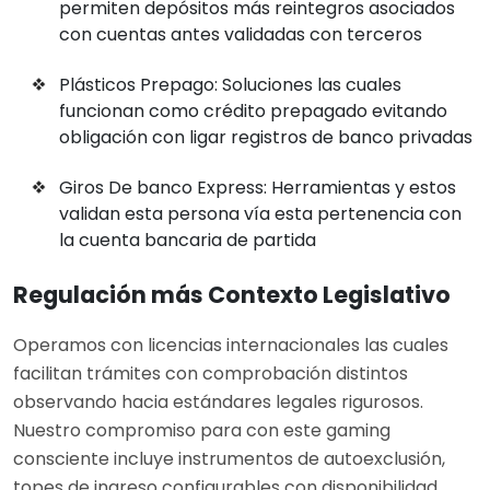
permiten depósitos más reintegros asociados
con cuentas antes validadas con terceros
Plásticos Prepago: Soluciones las cuales
funcionan como crédito prepagado evitando
obligación con ligar registros de banco privadas
Giros De banco Express: Herramientas y estos
validan esta persona vía esta pertenencia con
la cuenta bancaria de partida
Regulación más Contexto Legislativo
Operamos con licencias internacionales las cuales
facilitan trámites con comprobación distintos
observando hacia estándares legales rigurosos.
Nuestro compromiso para con este gaming
consciente incluye instrumentos de autoexclusión,
topes de ingreso configurables con disponibilidad