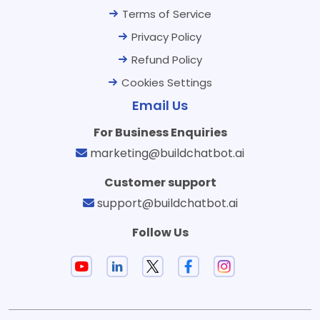
Terms of Service
Privacy Policy
Refund Policy
Cookies Settings
Email Us
For Business Enquiries
marketing@buildchatbot.ai
Customer support
support@buildchatbot.ai
Follow Us