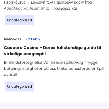
Περιεχόμενο Η Συλλογή των Παιχνιδιών μας Μέτρα
Ασφαλείας και Αξιοπιστίας Προσφορές και
Uncategorized
ivenyyqszj66
2 Feb 26
Caspero Casino – Deres fullstendige guide til
virkelige pengespill
Innholdsfortegnelse Vår brede spillutvalg Trygge
betalingsmuligheter på oss Unike bonusfordeler Spill
overalt
Uncategorized