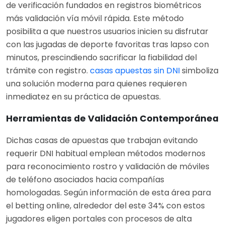
de verificación fundados en registros biométricos
más validación vía móvil rápida. Este método
posibilita a que nuestros usuarios inicien su disfrutar
con las jugadas de deporte favoritas tras lapso con
minutos, prescindiendo sacrificar la fiabilidad del
trámite con registro.
casas apuestas sin DNI
simboliza
una solución moderna para quienes requieren
inmediatez en su práctica de apuestas.
Herramientas de Validación Contemporánea
Dichas casas de apuestas que trabajan evitando
requerir DNI habitual emplean métodos modernos
para reconocimiento rostro y validación de móviles
de teléfono asociados hacia compañías
homologadas. Según información de esta área para
el betting online, alrededor del este 34% con estos
jugadores eligen portales con procesos de alta