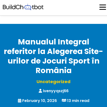
Skip
to
content
Manualul Integral
referitor la Alegerea Site-
urilor de Jocuri Sport în
România
Uncategorized
ivenyyqszj66
February 10, 2026
13 min read