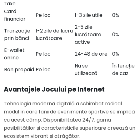
Taxe
Card
Pe loc
1-3 zile utile
0%
financiar
2-5 zile
Tranzacție
1-2 zile de lucru
lucrătoare
0%
prin bănci
lucrătoare
active
E-wallet
Pe loc
24-48 de ore
0%
online
Nu se
În funcție
Bon prepaid
Pe loc
utilizează
de caz
Avantajele Jocului pe Internet
Tehnologia modernă digitală a schimbat radical
modul în care fanii de evenimente sportive se implică
cu acest câmp. Disponibilitatea 24/7, gama
posibilităților și caracteristicile superioare creează un
ecosistem vibrant și atrăgător.