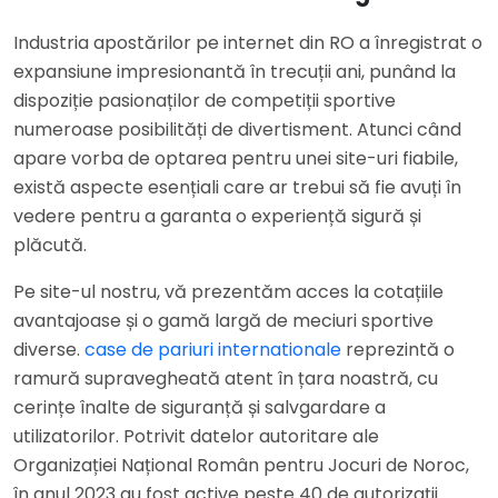
Industria apostărilor pe internet din RO a înregistrat o
expansiune impresionantă în trecuții ani, punând la
dispoziție pasionaților de competiții sportive
numeroase posibilități de divertisment. Atunci când
apare vorba de optarea pentru unei site-uri fiabile,
există aspecte esențiali care ar trebui să fie avuți în
vedere pentru a garanta o experiență sigură și
plăcută.
Pe site-ul nostru, vă prezentăm acces la cotațiile
avantajoase și o gamă largă de meciuri sportive
diverse.
case de pariuri internationale
reprezintă o
ramură supravegheată atent în țara noastră, cu
cerințe înalte de siguranță și salvgardare a
utilizatorilor. Potrivit datelor autoritare ale
Organizației Național Român pentru Jocuri de Noroc,
în anul 2023 au fost active peste 40 de autorizații