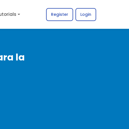
utorials
Register
Login
ara la