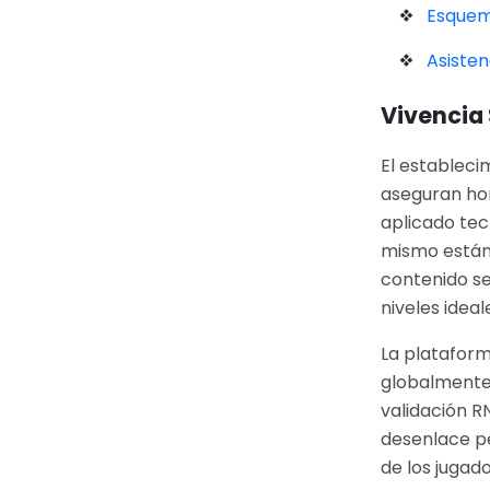
Esquem
Asisten
Vivencia
El estableci
aseguran ho
aplicado tec
mismo están
contenido se
niveles ideal
La plataform
globalmente
validación RN
desenlace p
de los jugado