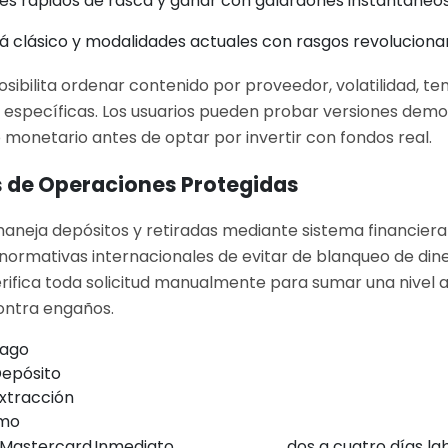
es rápidos de rasca y ganar con galardones instantáneo
 clásico y modalidades actuales con rasgos revoluciona
osibilita ordenar contenido por proveedor, volatilidad, t
específicas. Los usuarios pueden probar versiones demo
onetario antes de optar por invertir con fondos real.
 de Operaciones Protegidas
eja depósitos y retiradas mediante sistema financiera 
ormativas internacionales de evitar de blanqueo de dine
erifica toda solicitud manualmente para sumar una nivel a
ontra engaños.
Pago
Depósito
xtracción
imo
/Mastercard
Inmediato
dos a cuatro días la