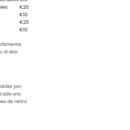
bles
€20
€10
€25
€10
solamente
al sitio
iables por
 cada uno
es de retiro