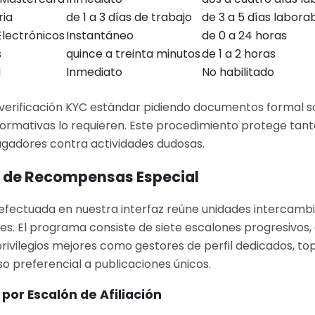
ria
de 1 a 3 días de trabajo
de 3 a 5 días labora
lectrónicos
Instantáneo
de 0 a 24 horas
s
quince a treinta minutos
de 1 a 2 horas
d
Inmediato
No habilitado
erificación KYC estándar pidiendo documentos formal 
ormativas lo requieren. Este procedimiento protege tanto 
ugadores contra actividades dudosas.
de Recompensas Especial
efectuada en nuestra interfaz reúne unidades intercamb
es. El programa consiste de siete escalones progresivos,
privilegios mejores como gestores de perfil dedicados, top
so preferencial a publicaciones únicos.
 por Escalón de Afiliación