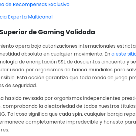
a de Recompensas Exclusivo
cia Experta Multicanal
 Superior de Gaming Validada
miento opera bajo autorizaciones internacionales estrict
nestidad absoluta en cualquier movimiento. En
a este siti
nología de encriptación SSL de doscientos cincuenta y seis
dar usado por organismos de banca mundiales para sal
nsible. Esta acción garantiza que toda ronda de juego pr
es de seguridad.
a ha sido revisada por organismos independientes presti
, comprobando la aleatoriedad de todos nuestros título
G. Tal cosa significa que cada spin, cualquier baraja repa
ermanece completamente impredecible y honesto para l
res.