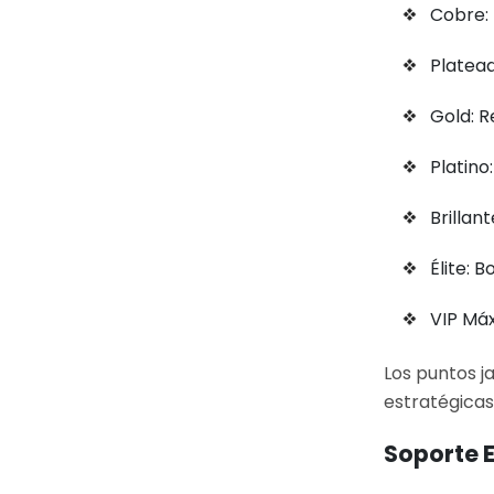
Cobre: 
Platead
Gold: 
Platino
Brillan
Élite: 
VIP Máx
Los puntos j
estratégicas
Soporte E