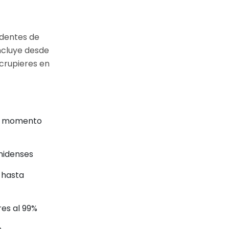
edentes de
incluye desde
crupieres en
en momento
nidenses
 hasta
es al 99%