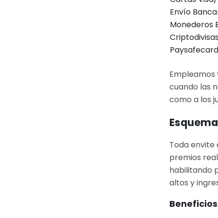
Envío Banca
Monederos E
Criptodivisa
Paysafecar
Empleamos v
cuando las n
como a los j
Esquema 
Toda envite 
premios real
habilitando 
altos y ingre
Beneficios