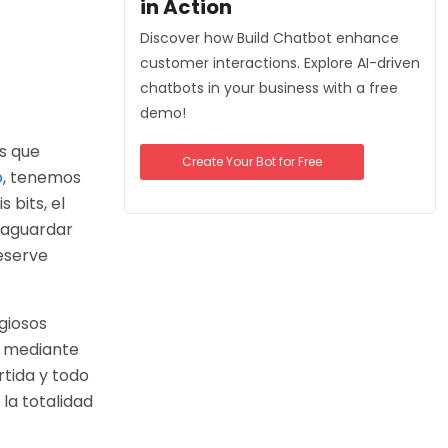
in Action
Discover how Build Chatbot enhance
customer interactions. Explore AI-driven
chatbots in your business with a free
demo!
as que
Create Your Bot for Free
o
, tenemos
 bits, el
vaguardar
eserve
giosos
s mediante
rtida y todo
a totalidad