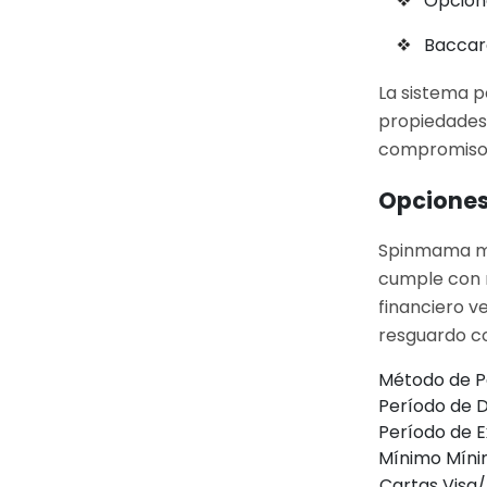
Opcion
Baccará
La sistema p
propiedades 
compromiso m
Opciones
Spinmama man
cumple con n
financiero v
resguardo c
Método de 
Período de 
Período de E
Mínimo Mín
Cartas Visa