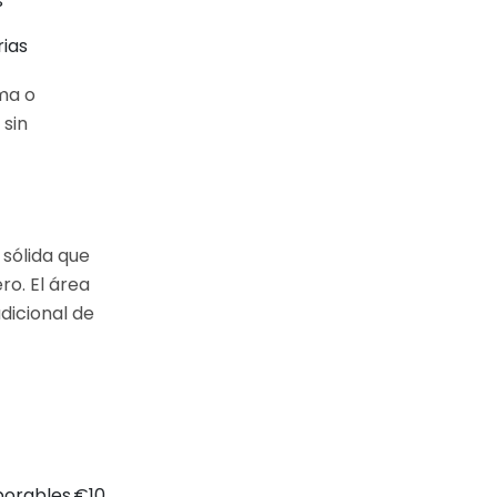
s
rias
ema o
 sin
sólida que
ro. El área
dicional de
borables
€10