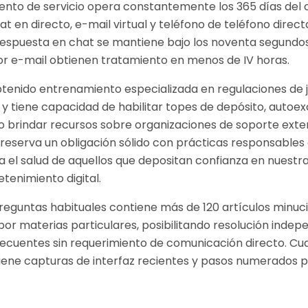
nto de servicio opera constantemente los 365 días del c
 en directo, e-mail virtual y teléfono de teléfono directa
respuesta en chat se mantiene bajo los noventa segundos
r e-mail obtienen tratamiento en menos de IV horas.
obtenido entrenamiento especializada en regulaciones de 
y tiene capacidad de habilitar topes de depósito, autoex
 brindar recursos sobre organizaciones de soporte exte
eserva un obligación sólido con prácticas responsables
a el salud de aquellos que depositan confianza en nuest
etenimiento digital.
reguntas habituales contiene más de 120 artículos minuc
 por materias particulares, posibilitando resolución indep
ecuentes sin requerimiento de comunicación directo. Cua
tiene capturas de interfaz recientes y pasos numerados