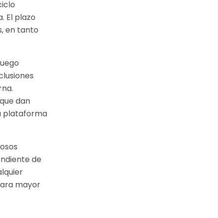
iclo
. El plazo
, en tanto
juego
clusiones
rna.
 que dan
ra plataforma
iosos
endiente de
lquier
 para mayor