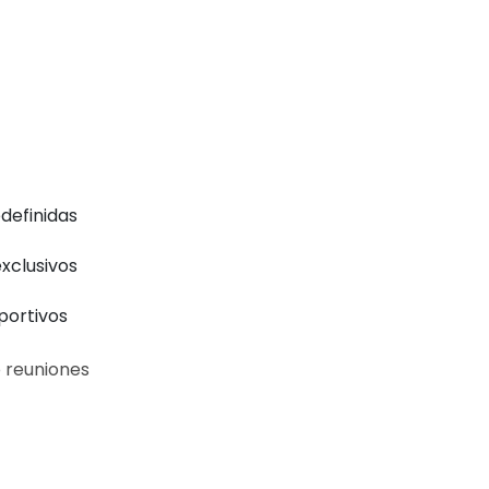
edefinidas
exclusivos
portivos
o reuniones