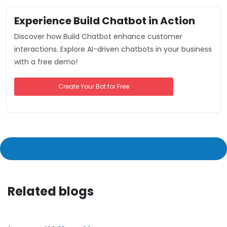
Experience Build Chatbot in Action
Discover how Build Chatbot enhance customer
interactions. Explore AI-driven chatbots in your business
with a free demo!
Create Your Bot for Free
Related blogs