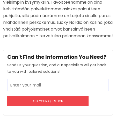
yleisimpiin kysymyksiin. Tavoitteenamme on aina
kehittämään palveluitamme asiakaspalautteen
pohjalta, sillä päämäärämme on tarjota sinulle paras
mahdollinen pelikokemus. Lucky Nordic on kasino, joka
yhdistää pohjoismaiset arvot kansainväliseen
pelivalikoimaan – tervetuloa pelaamaan kanssamme!
Can't Find the Information You Need?
Send us your question, and our specialists will get back
to you with tailored solutions!