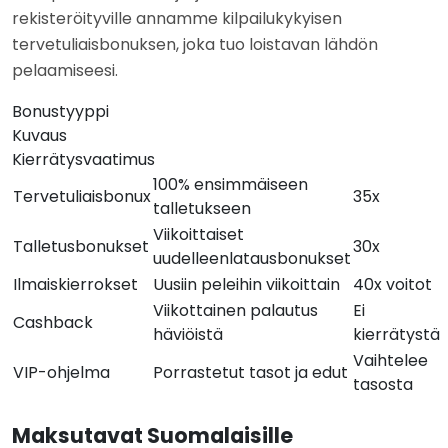
rekisteröityville annamme kilpailukykyisen
tervetuliaisbonuksen, joka tuo loistavan lähdön
pelaamiseesi.
Bonustyyppi
Kuvaus
Kierrätysvaatimus
100% ensimmäiseen
Tervetuliaisbonux
35x
talletukseen
Viikoittaiset
Talletusbonukset
30x
uudelleenlatausbonukset
Ilmaiskierrokset
Uusiin peleihin viikoittain
40x voitot
Viikottainen palautus
Ei
Cashback
häviöistä
kierrätystä
Vaihtelee
VIP-ohjelma
Porrastetut tasot ja edut
tasosta
Maksutavat Suomalaisille