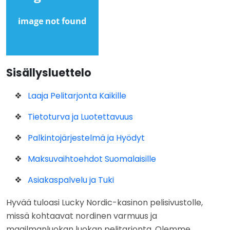
Sisällysluettelo
Laaja Pelitarjonta Kaikille
Tietoturva ja Luotettavuus
Palkintojärjestelmä ja Hyödyt
Maksuvaihtoehdot Suomalaisille
Asiakaspalvelu ja Tuki
Hyvää tuloasi Lucky Nordic-kasinon pelisivustolle,
missä kohtaavat nordinen varmuus ja
maailmanluokan luokan pelitarjonta. Olemme