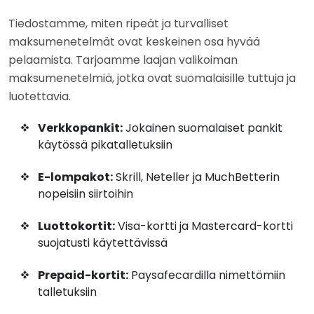
Tiedostamme, miten ripeät ja turvalliset
maksumenetelmät ovat keskeinen osa hyvää
pelaamista. Tarjoamme laajan valikoiman
maksumenetelmiä, jotka ovat suomalaisille tuttuja ja
luotettavia.
Verkkopankit:
Jokainen suomalaiset pankit
käytössä pikatalletuksiin
E-lompakot:
Skrill, Neteller ja MuchBetterin
nopeisiin siirtoihin
Luottokortit:
Visa-kortti ja Mastercard-kortti
suojatusti käytettävissä
Prepaid-kortit:
Paysafecardilla nimettömiin
talletuksiin