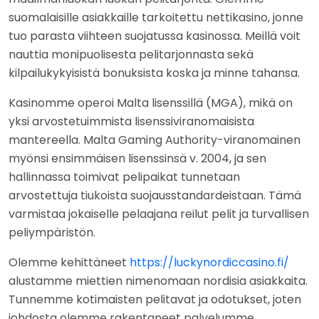
suomalaisille asiakkaille tarkoitettu nettikasino, jonne
tuo parasta viihteen suojatussa kasinossa. Meillä voit
nauttia monipuolisesta pelitarjonnasta sekä
kilpailukykyisistä bonuksista koska ja minne tahansa.
Kasinomme operoi Malta lisenssillä (MGA), mikä on
yksi arvostetuimmista lisenssiviranomaisista
mantereella. Malta Gaming Authority-viranomainen
myönsi ensimmäisen lisenssinsä v. 2004, ja sen
hallinnassa toimivat pelipaikat tunnetaan
arvostettuja tiukoista suojausstandardeistaan. Tämä
varmistaa jokaiselle pelaajana reilut pelit ja turvallisen
peliympäristön.
Olemme kehittäneet
https://luckynordiccasino.fi/
alustamme miettien nimenomaan nordisia asiakkaita.
Tunnemme kotimaisten pelitavat ja odotukset, joten
johdosta olemme rakentaneet palvelumme