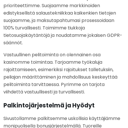
prioriteettimme. Suojaamme markkinoiden
edistyksellistä salaustekniikkaa kaikenkien tietojen
suojaamme, ja maksutapahtumasi prosessoidaan
100% turvallisesti. Toimimme tiukkoja
tietosuojakäytäntöjä ja noudatamme jokaisen GDPR-
säännöt.
Vastuullinen pelitoiminta on olennainen osa
kasinomme toimintaa. Tarjoamme työkaluja
rajoittamiseen, esimerkiksi rajoitukset talletuksiin,
peliajan määrittäminen ja mahdollisuus keskeyttää
pelitoiminta tarvittaessa. Pyrimme on tarjota
viihdettä vastuullisesti ja turvallisesti.
Palkintojärjestelmä ja Hyödyt
Sivustollamme palkitsemme uskollisia käyttäjiämme
monipuolisella bonusjärjestelmällä. Tuoreille