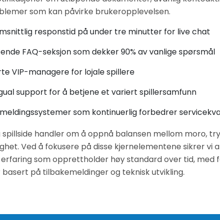
oblemer som kan påvirke brukeropplevelsen.
snittlig responstid på under tre minutter for live chat
ende FAQ-seksjon som dekker 90% av vanlige spørsmål
te VIP-managere for lojale spillere
ngual support for å betjene et variert spillersamfunn
meldingssystemer som kontinuerlig forbedrer servicekva
ig spillside handler om å oppnå balansen mellom moro, tr
ghet. Ved å fokusere på disse kjernelementene sikrer vi a
erfaring som opprettholder høy standard over tid, med 
 basert på tilbakemeldinger og teknisk utvikling.