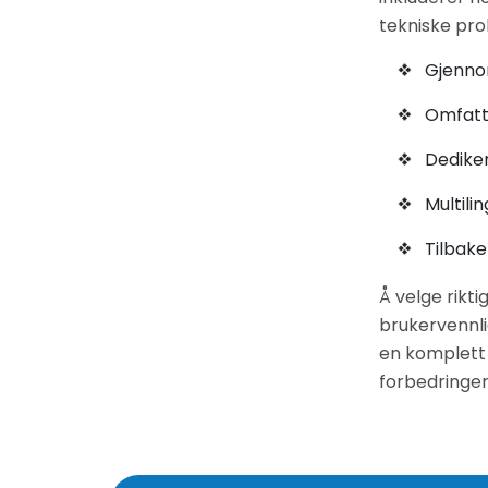
tekniske pr
Gjennom
Omfatt
Dediker
Multili
Tilbake
Å velge rikt
brukervennli
en komplett 
forbedringer