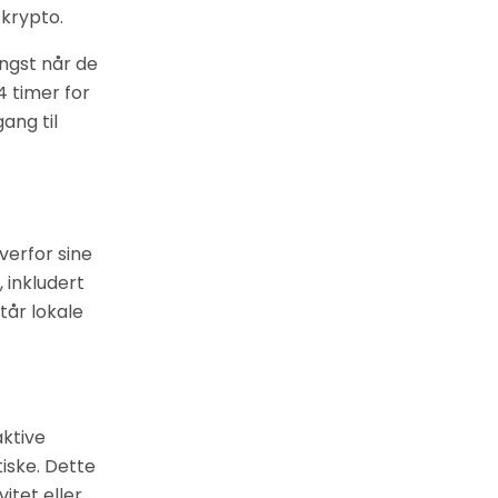
 krypto.
ngst når de
4 timer for
ang til
verfor sine
 inkludert
tår lokale
aktive
iske. Dette
itet eller