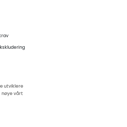
krav
ekskludering
e utviklere
r nøye vårt