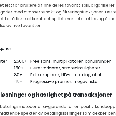
et lett for brukere å finne deres favoritt spill, organiserer 
tegorier med avanserte søk- og filtreringsfunksjoner. Det
et tar å finne akkurat det spillet man leter etter, og åpne
se av nye favoritter.
sjoner
ater
2500+
Free spins, multiplikatorer, bonusrunder
150+
Flere varianter, strategimuligheter
80+
Ekte crupierer, HD-streaming, chat
45+
Progressive premier, megavinster
løsninger og hastighet på transaksjoner
 i betalingsmetoder er avgjørende for en positiv kundeoppl
mfattende spekter av betalingsløsninger som dekker beh