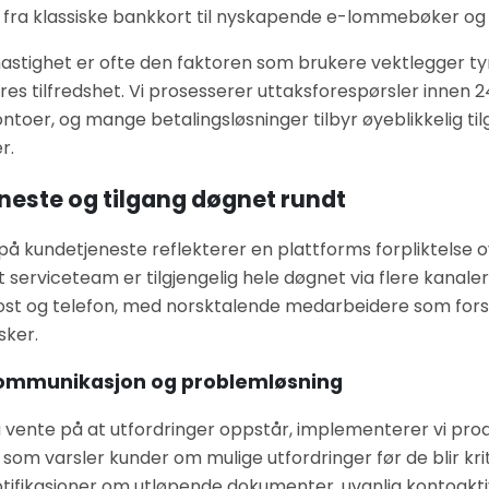
re, fra klassiske bankkort til nyskapende e-lommebøker og
astighet er ofte den faktoren som brukere vektlegger ty
res tilfredshet. Vi prosesserer uttaksforespørsler innen 2
ontoer, og mange betalingsløsninger tilbyr øyeblikkelig tilg
r.
neste og tilgang døgnet rundt
å kundetjeneste reflekterer en plattforms forpliktelse o
 serviceteam er tilgjengelig hele døgnet via flere kanaler,
post og telefon, med norsktalende medarbeidere som fors
sker.
kommunikasjon og problemløsning
 å vente på at utfordringer oppstår, implementerer vi pro
om varsler kunder om mulige utfordringer før de blir krit
otifikasjoner om utløpende dokumenter, uvanlig kontoaktiv