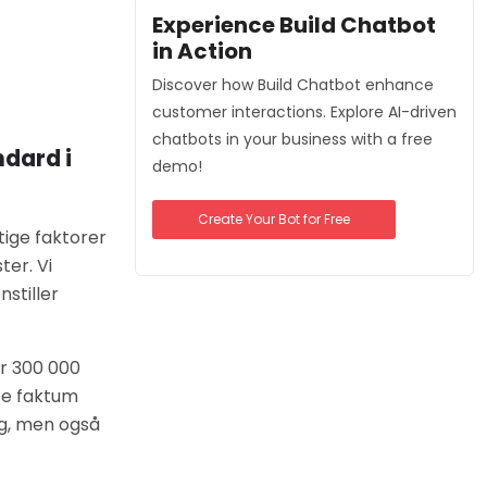
Experience Build Chatbot
in Action
Discover how Build Chatbot enhance
customer interactions. Explore AI-driven
chatbots in your business with a free
dard i
demo!
Create Your Bot for Free
tige faktorer
ter. Vi
stiller
er 300 000
te faktum
ng, men også