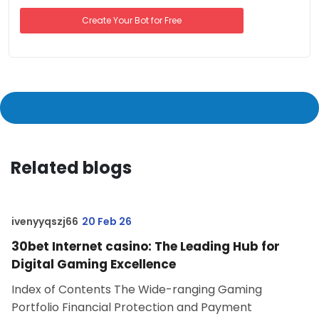
Create Your Bot for Free
Related blogs
ivenyyqszj66
20 Feb 26
30bet Internet casino: The Leading Hub for
Digital Gaming Excellence
Index of Contents The Wide-ranging Gaming
Portfolio Financial Protection and Payment