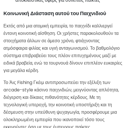
αποκλειστικές οφέρς για συνεπείς παίκτες
Κοινωνική Διάσταση αυτού του Παιχνιδιού
Εκτός από μια ατομική εμπειρία, το παιχνίδι καλλιεργεί
έντονη κοινοτική αίσθηση. Οι χρήστες παρακολουθούν τα
στοιχήματα άλλων σε άμεσο χρόνο, φτιάχνοντας
ατμόσφαιρα φιλίας και υγιή ανταγωνισμού. Το βαθμολόγιο
σύστημα επιβραβεύει τους πλέον επιτυχημένους μαζί με
ειδικά βραβεία, ενώ τα τουρνουά δίνουν επιπλέον ευκαιρίες
για μεγάλα κέρδη.
Το Άις Fishing Γκέιμ αντιπροσωπεύει την εξέλιξη των
arcade-style κάσινο παιχνιδιών, μειγνύοντας απλότητα,
διέγερση και δίκαιες πιθανότητες κέρδους. Με τη
τεχνολογική υπεροχή, την κοινοτική υποστήριξη και τη
δέσμευση στην υπεύθυνη ψυχαγωγία, προσφέρουμε μια
ολοκληρωμένη εμπειρία που ικανοποιεί τόσο τους
εκκινούντες όσο με τους έμπειρους παίκτες.