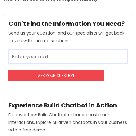
Can't Find the Information You Need?
Send us your question, and our specialists will get back
to you with tailored solutions!
Experience Build Chatbot in Action
Discover how Build Chatbot enhance customer
interactions. Explore AI-driven chatbots in your business
with a free demo!