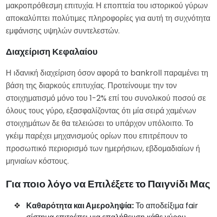
μακροπρόθεσμη επιτυχία. Η εποπτεία του ιστορικού γύρων
αποκαλύπτει πολύτιμες πληροφορίες για αυτή τη συχνότητα
εμφάνισης υψηλών συντελεστών.
Διαχείριση Κεφαλαίου
Η ιδανική διαχείριση όσον αφορά το bankroll παραμένει τη
βάση της διαρκούς επιτυχίας. Προτείνουμε την τον
στοιχηματισμό μόνο του 1-2% επί του συνολικού ποσού σε
όλους τους γύρο, εξασφαλίζοντας ότι μία σειρά χαμένων
στοιχημάτων δε θα τελειώσει το υπάρχον υπόλοιπο. Το
γκέιμ παρέχει μηχανισμούς ορίων που επιτρέπουν το
προσωπικό περιορισμό των ημερήσιων, εβδομαδιαίων ή
μηνιαίων κόστους.
Για ποιο λόγο να Επιλέξετε το Παιγνίδι Μας
Καθαρότητα και Αμεροληψία:
Το αποδείξιμα fair