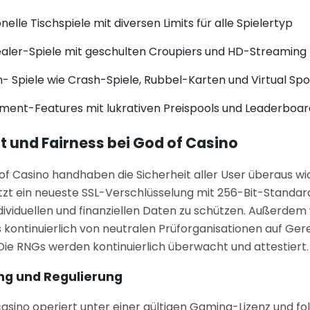
onelle Tischspiele mit diversen Limits für alle Spielertyp
ealer-Spiele mit geschulten Croupiers und HD-Streaming
- Spiele wie Crash-Spiele, Rubbel-Karten und Virtual Spo
ment-Features mit lukrativen Preispools und Leaderboar
t und Fairness bei God of Casino
of Casino handhaben die Sicherheit aller User überaus wic
zt ein neueste SSL-Verschlüsselung mit 256-Bit-Standar
dividuellen und finanziellen Daten zu schützen. Außerdem
kontinuierlich von neutralen Prüforganisationen auf Ger
. Die RNGs werden kontinuierlich überwacht und attestiert.
ng und Regulierung
casino operiert unter einer gültigen Gaming-Lizenz und fol