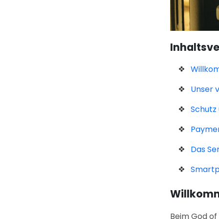
Inhaltsve
Willko
Unser v
Schutz 
Paymen
Das Se
Smartp
Willkomm
Beim God of 