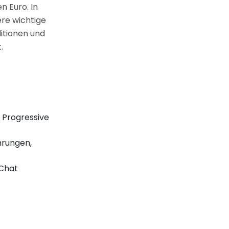
n Euro. In
re wichtige
itionen und
.
 Progressive
hrungen,
-Chat