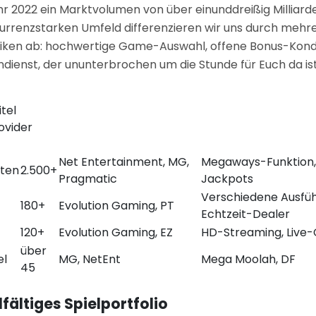
r 2022 ein Marktvolumen von über einunddreißig Milliarde
rrenzstarken Umfeld differenzieren wir uns durch mehre
tiken ab: hochwertige Game-Auswahl, offene Bonus-Kond
dienst, der ununterbrochen um die Stunde für Euch da ist
tel
ovider
Net Entertainment, MG,
Megaways-Funktion,
ten
2.500+
Pragmatic
Jackpots
Verschiedene Ausfü
180+
Evolution Gaming, PT
Echtzeit-Dealer
120+
Evolution Gaming, EZ
HD-Streaming, Live
über
el
MG, NetEnt
Mega Moolah, DF
45
lfältiges Spielportfolio