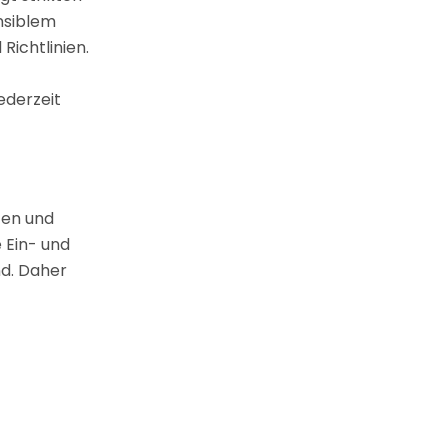
nsiblem
Richtlinien.
ederzeit
ten und
 Ein- und
nd. Daher