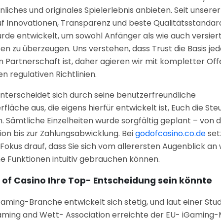
iches und originales Spielerlebnis anbieten. Seit unsere
uf Innovationen, Transparenz und beste Qualitätsstandard
rde entwickelt, um sowohl Anfänger als wie auch versiert
n zu überzeugen. Uns verstehen, dass Trust die Basis jed
n Partnerschaft ist, daher agieren wir mit kompletter Off
n regulativen Richtlinien.
nterscheidet sich durch seine benutzerfreundliche
fläche aus, die eigens hierfür entwickelt ist, Euch die St
. Sämtliche Einzelheiten wurde sorgfältig geplant – von 
tion bis zur Zahlungsabwicklung. Bei
godofcasino.co.de
set
okus drauf, dass Sie sich vom allerersten Augenblick an
e Funktionen intuitiv gebrauchen können.
of Casino Ihre Top- Entscheidung sein könnte
aming-Branche entwickelt sich stetig, und laut einer Stud
ming and Wett- Association erreichte der EU- iGaming-