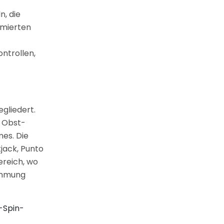
n, die
mmierten
ntrollen,
egliedert.
n Obst-
es. Die
jack, Punto
ereich, wo
timmung
-Spin-