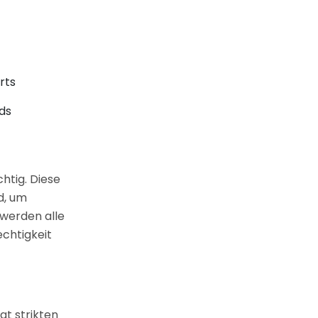
rts
ds
htig. Diese
d, um
 werden alle
echtigkeit
gt strikten