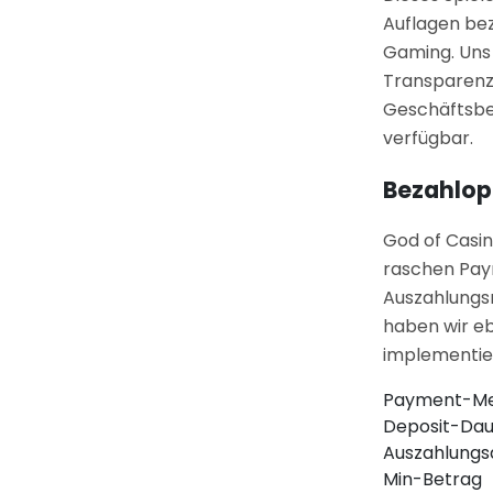
Auflagen be
Gaming. Uns 
Transparenz 
Geschäftsbe
verfügbar.
Bezahlop
God of Casin
raschen Pay
Auszahlungsm
haben wir e
implementie
Payment-M
Deposit-Dau
Auszahlungs
Min-Betrag