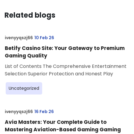
Related blogs
ivenyyqszj66
10 Feb 26
Betify Casino Site: Your Gateway to Premium
Gaming Quality
List of Contents The Comprehensive Entertainment
Selection Superior Protection and Honest Play
Uncategorized
ivenyyqszj66
16 Feb 26
Avia Masters: Your Complete Guide to
Mastering Aviation-Based Gaming Gaming