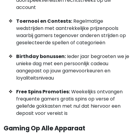
doorspeekvereisten rechtstreeks op uw
account
Toernooi en Contests:
Regelmatige
wedstrijden met aantrekkelijke prijzenpools
waarbij gamers tegenover anderen strijden op
geselecteerde spellen of categorieën
Birthday bonussen:
Ieder jaar begroeten we je
unieke dag met een persoonlijk cadeau
aangepast op jouw gamevoorkeuren en
loyaliteitsniveau
Free Spins Promoties:
Weekelijks ontvangen
frequente gamers gratis spins op verse of
geliefde gokkasten met nul dat hiervoor een
deposit voor vereist is
Gaming Op Alle Apparaat