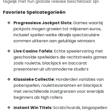
tegelijk met hun globale release beschikbaar zijn.
Favoriete Spelcategorieën
Progressieve Jackpot Slots:
Games waarbij
jackpots mogen groeien tot miljoenen euros,
inclusief spellen welke dikwijls spectaculaire
sommen uitkeren aan gelukkige winnaars
Live Casino Tafels:
Echte speelervaring met
geschoolde spelleiders die rechtstreeks games
zoals roulette, blackjack en baccarat
presenteren uit ultramoderne studio’s
Klassieke Collectie:
Honderden variaties van
pokerspellen, roulettevarianten en blackjack
met verschillende inzetgrenzen voor enerzijds
beginners als high rollers
Instant Win Titels:
Scratchcards, bingospellen