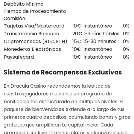
Depósito Mínimo
Tiempo de Procesamiento
Comisión
Tarjetas Visa/Mastercard
10€
Instantáneo
0%
Transferencia Bancaria
20€
1-3 días hábiles
0%
Criptomonedas (BTC, ETH)
15€
15-30 minutos
0%
Monederos Electrónicos
10€
Instantáneo
0%
Paysafecard
10€
Instantáneo
0%
Sistema de Recompensas Exclusivas
En Dracula Casino reconocemos la lealtad de
nuestros jugadores mediante un programa de
bonificaciones estructurado en múltiples niveles. El
paquete de bienvenida se extiende a lo largo de tus
primeros cuatro depósitos, acumulando bonos y giros
gratuitos que amplifican tu capital inicial. Cada
promoción incluye términos claros y alcanzables, sin