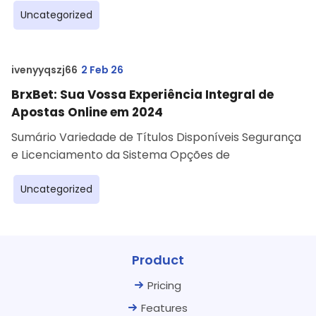
Uncategorized
ivenyyqszj66
2 Feb 26
BrxBet: Sua Vossa Experiência Integral de
Apostas Online em 2024
Sumário Variedade de Títulos Disponíveis Segurança
e Licenciamento da Sistema Opções de
Uncategorized
Product
Pricing
Features