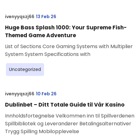
ivenyyqszj66
13 Feb 26
Huge Bass Splash 1000: Your Supreme Fish-
Themed Game Adventure
List of Sections Core Gaming Systems with Multiplier
System System Specifications with
Uncategorized
ivenyyqszj66
10 Feb 26
Dublinbet – Ditt Totale Guide til Vår Kasino
Innholdsfortegnelse Velkommen inn til Spillverdenen
Spillbibliotek og Leverandører Betalingsalternativer
Trygg Spilling Mobilopplevelse