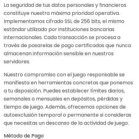
La seguridad de tus datos personales y financieros
constituye nuestra máxima prioridad operativa.
Implementamos cifrado SSL de 256 bits, el mismo
estándar utilizado por instituciones bancarias
internacionales. Cada transacción se procesa a
través de pasarelas de pago certificadas que nunca
almacenan información sensible en nuestros
servidores.
Nuestro compromiso con el juego responsable se
manifiesta en herramientas concretas que ponemos
a tu disposición. Puedes establecer límites diarios,
semanales o mensuales en depósitos, pérdidas y
tiempo de juego. Además, ofrecemos opciones de
autoexclusión temporal o permanente si consideras
que necesitas un descanso de la actividad de juego.
Método de Pago