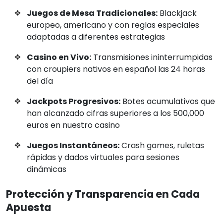
Juegos de Mesa Tradicionales:
Blackjack
europeo, americano y con reglas especiales
adaptadas a diferentes estrategias
Casino en Vivo:
Transmisiones ininterrumpidas
con croupiers nativos en español las 24 horas
del día
Jackpots Progresivos:
Botes acumulativos que
han alcanzado cifras superiores a los 500,000
euros en nuestro casino
Juegos Instantáneos:
Crash games, ruletas
rápidas y dados virtuales para sesiones
dinámicas
Protección y Transparencia en Cada
Apuesta