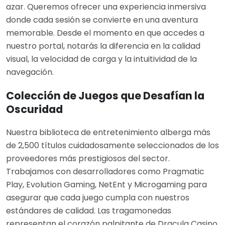
azar. Queremos ofrecer una experiencia inmersiva
donde cada sesión se convierte en una aventura
memorable. Desde el momento en que accedes a
nuestro portal, notarás la diferencia en la calidad
visual, la velocidad de carga y la intuitividad de la
navegación.
Colección de Juegos que Desafían la
Oscuridad
Nuestra biblioteca de entretenimiento alberga más
de 2,500 títulos cuidadosamente seleccionados de los
proveedores más prestigiosos del sector.
Trabajamos con desarrolladores como Pragmatic
Play, Evolution Gaming, NetEnt y Microgaming para
asegurar que cada juego cumpla con nuestros
estándares de calidad. Las tragamonedas
representan el corazón palpitante de Dracula Casino,