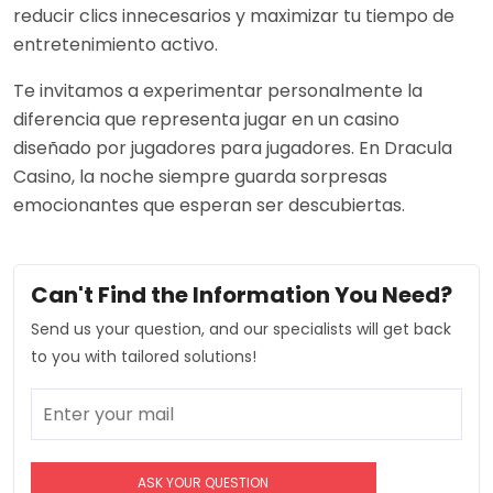
reducir clics innecesarios y maximizar tu tiempo de
entretenimiento activo.
Te invitamos a experimentar personalmente la
diferencia que representa jugar en un casino
diseñado por jugadores para jugadores. En Dracula
Casino, la noche siempre guarda sorpresas
emocionantes que esperan ser descubiertas.
Can't Find the Information You Need?
Send us your question, and our specialists will get back
to you with tailored solutions!