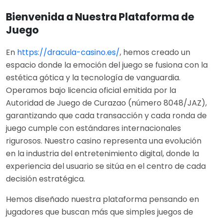
Bienvenida a Nuestra Plataforma de
Juego
En
https://dracula-casino.es/
, hemos creado un
espacio donde la emoción del juego se fusiona con la
estética gótica y la tecnología de vanguardia.
Operamos bajo licencia oficial emitida por la
Autoridad de Juego de Curazao (número 8048/JAZ),
garantizando que cada transacción y cada ronda de
juego cumple con estándares internacionales
rigurosos. Nuestro casino representa una evolución
en la industria del entretenimiento digital, donde la
experiencia del usuario se sitúa en el centro de cada
decisión estratégica.
Hemos diseñado nuestra plataforma pensando en
jugadores que buscan más que simples juegos de