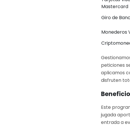
Mastercard
Giro de Ban
Monederos V
Criptomone
Gestionamos 
peticiones se
aplicamos co
disfruten to
Benefici
Este program
jugada aport
entrada a ev