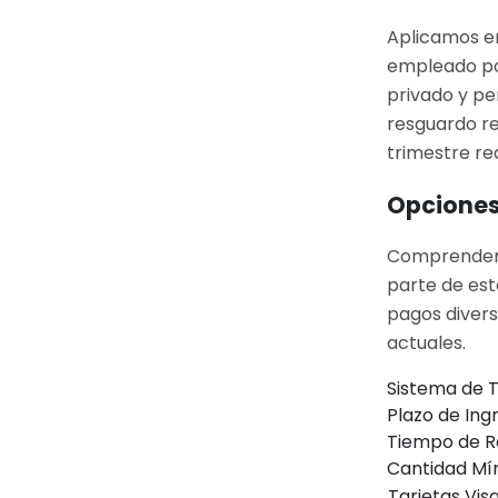
Aplicamos en
empleado por
privado y p
resguardo re
trimestre re
Opciones
Comprendemo
parte de est
pagos divers
actuales.
Sistema de 
Plazo de Ing
Tiempo de R
Cantidad Mí
Tarjetas Visa