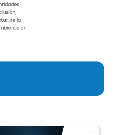
ntidades
lusión,
tar de la
ambiente en