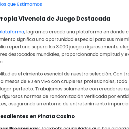
cios que Estimamos
Propia Vivencia de Juego Destacada
plataforma
, logramos creado una plataforma en donde 
miento significa una oportunidad especial para sus miem
io repertorio supera los 3,000 juegos rigurosamente ele
ores destacados mundiales, proporcionando amplitud y e
a.
itud es el cimiento esencial de nuestra selección. Con
ta mesas de BJ en vivo con crupieres profesionales, tod
 lugar perfecto. Trabajamos solamente con creadores au
 rigurosos normas de randomización verificada por enti
es, asegurando un entorno de entretenimiento imparcial
esalientes en Pinata Casino
as Progresivas:
Jackpots acumulados que han alcanz