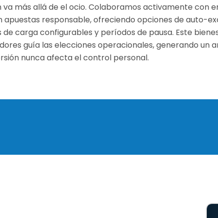
n va más allá de el ocio. Colaboramos activamente con e
 apuestas responsable, ofreciendo opciones de auto-exc
s de carga configurables y períodos de pausa. Este bienes
dores guía las elecciones operacionales, generando un 
ersión nunca afecta el control personal.