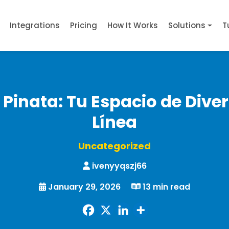
Integrations
Pricing
How It Works
Solutions
T
Pinata: Tu Espacio de Dive
Línea
Uncategorized
ivenyyqszj66
January 29, 2026
13 min read