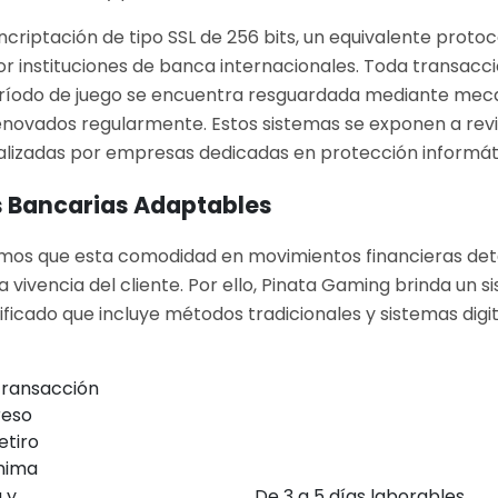
criptación de tipo SSL de 256 bits, un equivalente protoc
 instituciones de banca internacionales. Toda transacció
eríodo de juego se encuentra resguardada mediante mec
novados regularmente. Estos sistemas se exponen a rev
alizadas por empresas dedicadas en protección informát
 Bancarias Adaptables
s que esta comodidad en movimientos financieras det
a vivencia del cliente. Por ello, Pinata Gaming brinda un 
ificado que incluye métodos tradicionales y sistemas digi
Transacción
reso
etiro
nima
 y
De 3 a 5 días laborables