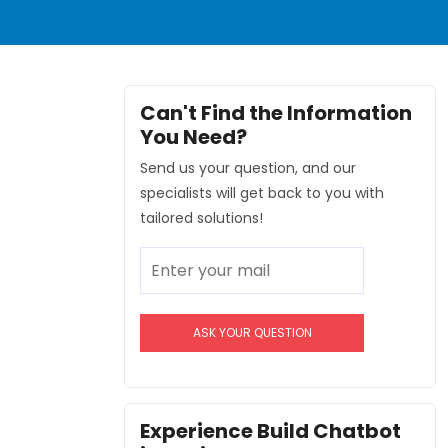
Can't Find the Information
You Need?
Send us your question, and our
specialists will get back to you with
tailored solutions!
Experience Build Chatbot