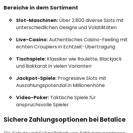
Bereiche in dem Sortiment
Slot-Maschinen:
Über 2.800 diverse Slots mit
unterschiedlichen Designs und Volatilitäten
Live-Casino:
Authentisches Casino-Feeling mit
echten Croupiers in Echtzeit-Übertragung
Tischspiele:
Klassiker wie Roulette, Blackjack
und Bakkarat in vielen Varianten
Jackpot-Spiele:
Progressive Slots mit
Auszahlungspotenzial in Millionenhöhe
Video-Poker:
Taktische Spiele für
anspruchsvolle Spieler
Sichere Zahlungsoptionen bei Betalice