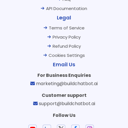
API Documentation
Legal
Terms of Service
Privacy Policy
Refund Policy
Cookies Settings
Email Us
For Business Enquiries
marketing@buildchatbot.ai
Customer support
support@buildchatbot.ai
Follow Us