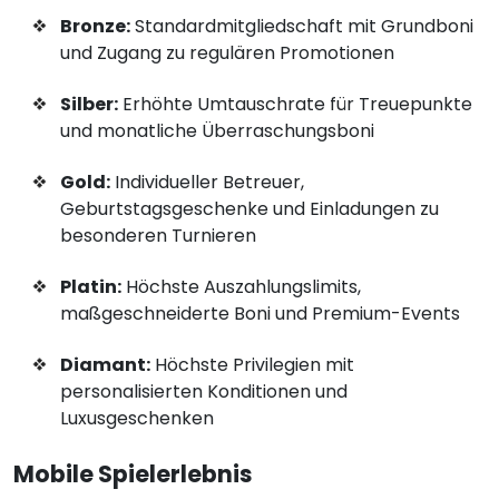
Bronze:
Standardmitgliedschaft mit Grundboni
und Zugang zu regulären Promotionen
Silber:
Erhöhte Umtauschrate für Treuepunkte
und monatliche Überraschungsboni
Gold:
Individueller Betreuer,
Geburtstagsgeschenke und Einladungen zu
besonderen Turnieren
Platin:
Höchste Auszahlungslimits,
maßgeschneiderte Boni und Premium-Events
Diamant:
Höchste Privilegien mit
personalisierten Konditionen und
Luxusgeschenken
Mobile Spielerlebnis