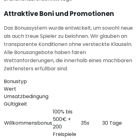
Attraktive Boni und Promotionen
Das Bonussystem wurde entwickelt, um sowohl neue
als auch treue Spieler zu belohnen. Wir glauben an
transparente Konditionen ohne versteckte Klauseln.
Alle Bonusangebote haben fairen
Wettanforderungen, die innerhalb eines machbaren
Zeitfensters erfüllbar sind.
Bonustyp
Wert
Umsatzbedingung
Gültigkeit
100% bis
500€ +
Willkommensbonus
35x
30 Tage
200
Freispiele