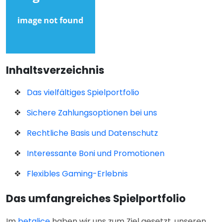
Inhaltsverzeichnis
Das vielfältiges Spielportfolio
Sichere Zahlungsoptionen bei uns
Rechtliche Basis und Datenschutz
Interessante Boni und Promotionen
Flexibles Gaming-Erlebnis
Das umfangreiches Spielportfolio
Im
betalice
haben wir uns zum Ziel gesetzt, unseren