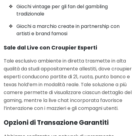
Giochi vintage per gli fan del gambling
tradizionale
Giochi a marchio create in partnership con
artisti e brand famosi
Sale dal Live con Croupier Esperti
Tale esclusivo ambiente in diretta trasmette in alta
qualità da studi appositamente allestiti, dove croupier
esperti conducono partite di 21, ruota, punto banco e
texas hold’em in modalità reale. Tale soluzione a più
camere permette di visualizzare ciascun dettaglio del
gaming, mentre la live chat incorporata favorisce
l’interazione con i mazzieri e gli compagni utenti.
Opzioni di Transazione Garantiti