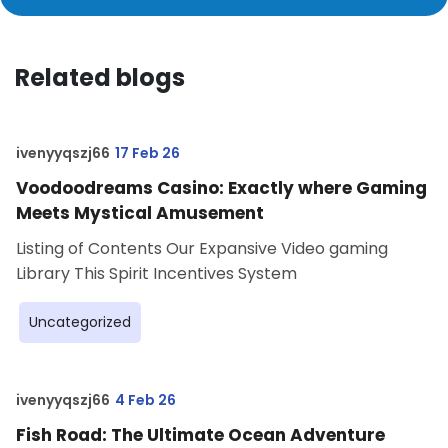
Related blogs
ivenyyqszj66
17 Feb 26
Voodoodreams Casino: Exactly where Gaming
Meets Mystical Amusement
Listing of Contents Our Expansive Video gaming
Library This Spirit Incentives System
Uncategorized
ivenyyqszj66
4 Feb 26
Fish Road: The Ultimate Ocean Adventure