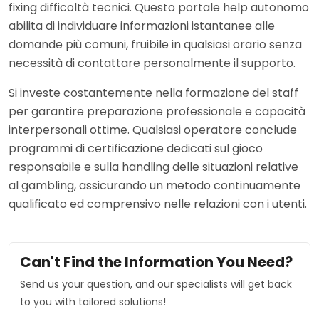
fixing difficoltà tecnici. Questo portale help autonomo
abilita di individuare informazioni istantanee alle
domande più comuni, fruibile in qualsiasi orario senza
necessità di contattare personalmente il supporto.
Si investe costantemente nella formazione del staff
per garantire preparazione professionale e capacità
interpersonali ottime. Qualsiasi operatore conclude
programmi di certificazione dedicati sul gioco
responsabile e sulla handling delle situazioni relative
al gambling, assicurando un metodo continuamente
qualificato ed comprensivo nelle relazioni con i utenti.
Can't Find the Information You Need?
Send us your question, and our specialists will get back
to you with tailored solutions!