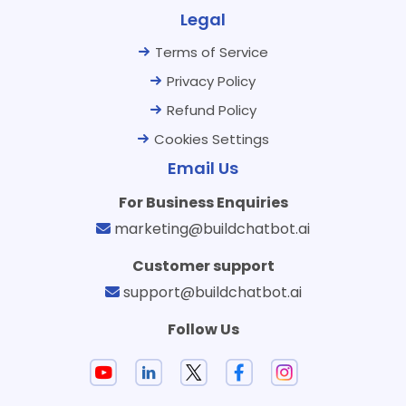
Legal
Terms of Service
Privacy Policy
Refund Policy
Cookies Settings
Email Us
For Business Enquiries
marketing@buildchatbot.ai
Customer support
support@buildchatbot.ai
Follow Us