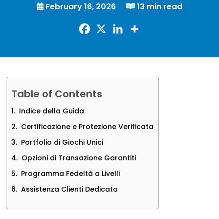
February 16, 2026
13 min read
Table of Contents
Indice della Guida
Certificazione e Protezione Verificata
Portfolio di Giochi Unici
Opzioni di Transazione Garantiti
Programma Fedeltà a Livelli
Assistenza Clienti Dedicata