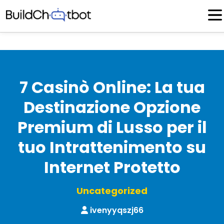
Skip
to
content
7 Casinò Online: La tua
Destinazione Opzione
Premium di Lusso per il
tuo Intrattenimento su
Internet Protetto
Uncategorized
ivenyyqszj66