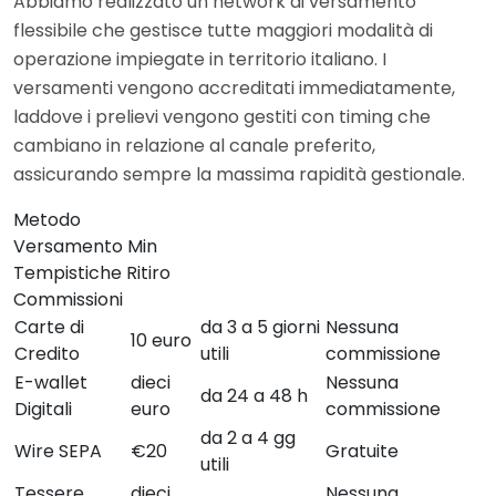
Abbiamo realizzato un network di versamento
flessibile che gestisce tutte maggiori modalità di
operazione impiegate in territorio italiano. I
versamenti vengono accreditati immediatamente,
laddove i prelievi vengono gestiti con timing che
cambiano in relazione al canale preferito,
assicurando sempre la massima rapidità gestionale.
Metodo
Versamento Min
Tempistiche Ritiro
Commissioni
Carte di
da 3 a 5 giorni
Nessuna
10 euro
Credito
utili
commissione
E-wallet
dieci
Nessuna
da 24 a 48 h
Digitali
euro
commissione
da 2 a 4 gg
Wire SEPA
€20
Gratuite
utili
Tessere
dieci
Nessuna